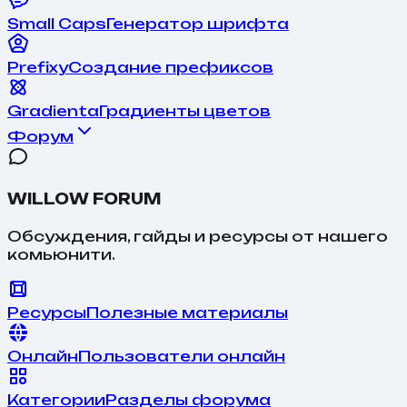
Small Caps
Генератор шрифта
Prefixy
Создание префиксов
Gradienta
Градиенты цветов
Форум
WILLOW FORUM
Обсуждения, гайды и ресурсы от нашего
комьюнити.
Ресурсы
Полезные материалы
Онлайн
Пользователи онлайн
Категории
Разделы форума