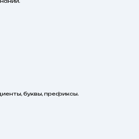
наний.
диенты, буквы, префиксы.