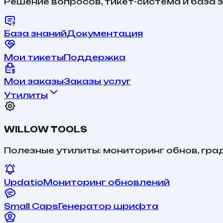
Решение вопросов, тикет-система и база з
База знаний
Документация
Мои тикеты
Поддержка
Мои заказы
Заказы услуг
Утилиты
WILLOW TOOLS
Полезные утилиты: мониторинг обнов, гра
Updatio
Мониторинг обновлений
Small Caps
Генератор шрифта