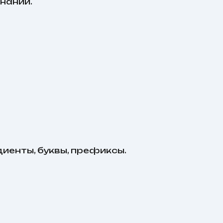
наний.
диенты, буквы, префиксы.