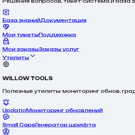
Решение вопросов, тикет-система и база з
База знаний
Документация
Мои тикеты
Поддержка
Мои заказы
Заказы услуг
Утилиты
WILLOW TOOLS
Полезные утилиты: мониторинг обнов, гра
Updatio
Мониторинг обновлений
Small Caps
Генератор шрифта