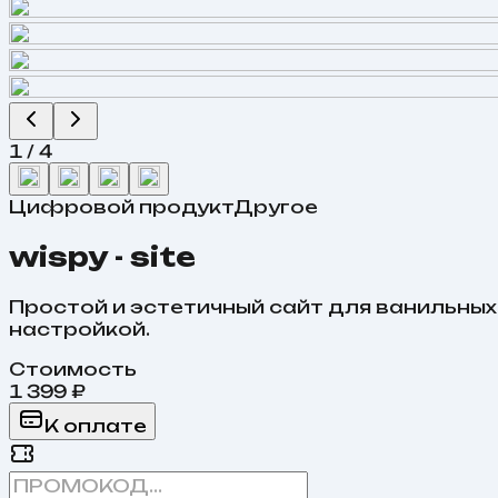
1
/
4
Цифровой продукт
Другое
wispy - site
Простой и эстетичный сайт для ванильны
настройкой.
Стоимость
1 399 ₽
К оплате